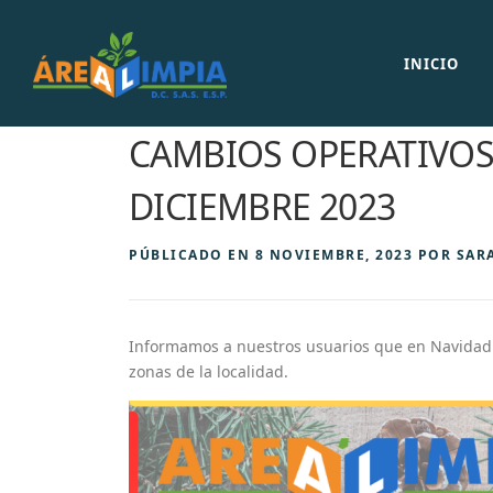
Saltar
al
contenido
INICIO
CAMBIOS OPERATIVOS 
DICIEMBRE 2023
PÚBLICADO EN
8 NOVIEMBRE, 2023
POR
SAR
Informamos a nuestros usuarios que en Navidad y
zonas de la localidad.