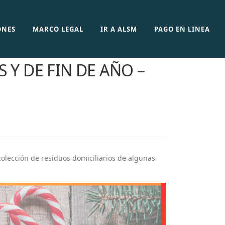
ONES
MARCO LEGAL
IR A ALSM
PAGO EN LINEA
 Y DE FIN DE AÑO –
olección de residuos domiciliarios de algunas