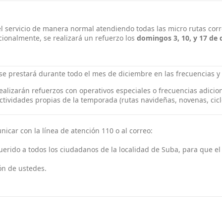
 el servicio de manera normal atendiendo todas las micro rutas cor
cionalmente, se realizará un refuerzo los
domingos 3, 10, y 17 de 
 se prestará durante todo el mes de diciembre en las frecuencias y
alizarán refuerzos con operativos especiales o frecuencias adicion
tividades propias de la temporada (rutas navideñas, novenas, ciclo
icar con la línea de atención 110 o al correo:
linea110@procerase
rido a todos los ciudadanos de la localidad de Suba, para que e
ón de ustedes.