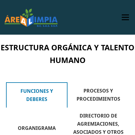
Saltar
al
contenido
Menú
INICIO
NOSOTROS
SERVICIOS
ESTRUCTURA ORGÁNICA Y TALENTO
HUMANO
COMERCIAL
COMUNICACIONES
MARCO LEGAL
IR A ALSM
PAGO EN LINEA
PROCESOS Y
FUNCIONES Y
PROCEDIMIENTOS
DEBERES
DIRECTORIO DE
AGREMIACIONES,
ORGANIGRAMA
ASOCIADOS Y OTROS