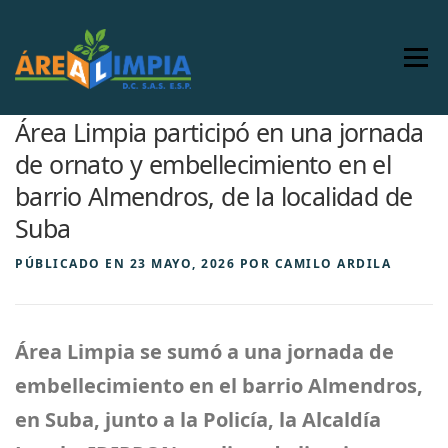
Saltar
al
contenido
Menú
Área Limpia participó en una jornada
INICIO
NOSOTROS
SERVICIOS
de ornato y embellecimiento en el
barrio Almendros, de la localidad de
COMERCIAL
COMUNICACIONES
Suba
PÚBLICADO EN
23 MAYO, 2026
POR
CAMILO ARDILA
MARCO LEGAL
IR A ALSM
PAGO EN LINEA
Área Limpia se sumó a una jornada de
embellecimiento en el barrio Almendros,
en Suba, junto a la Policía, la Alcaldía