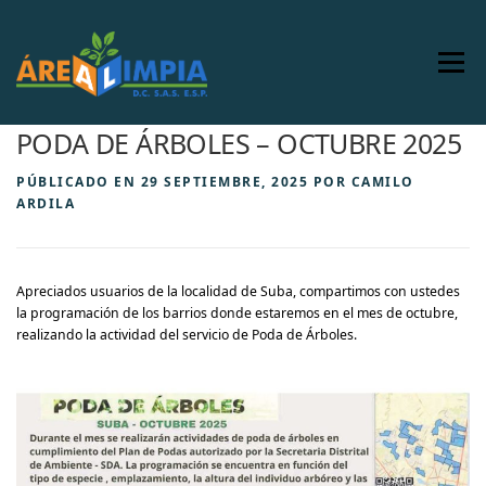
Saltar
al
contenido
Menú
PODA DE ÁRBOLES – OCTUBRE 2025
INICIO
NOSOTROS
SERVICIOS
PÚBLICADO EN
29 SEPTIEMBRE, 2025
POR
CAMILO
ARDILA
COMERCIAL
COMUNICACIONES
Apreciados usuarios de la localidad de Suba, compartimos con ustedes
MARCO LEGAL
IR A ALSM
PAGO EN LINEA
la programación de los barrios donde estaremos en el mes de octubre,
realizando la actividad del servicio de Poda de Árboles.